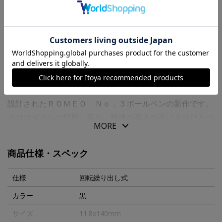
送料について
商品の特徴
絶妙な重量バランス、長時間の筆記に適したグリップ、な
めらかな筆記を実現したインク。「書くこと」にこだわり
設計されたＲＯＭＥＯ Ｎｏ．３ボールペンの新作です。
クロコダイルの型押し革を、熟練の職人の手によりひとつ
MORE
ひとつ丁寧に巻き込んだボールペン。
斑（ふ）の形状や艶、陰影などにこだわり仕上げた革の質
商品仕様・スペック
感が、手元に風格を添えてくれます。
仕様
回転繰り出し式
※柄に個体差がございます。予めご了承くださいませ。
カラー
黒
サイズ
11.8x140mm