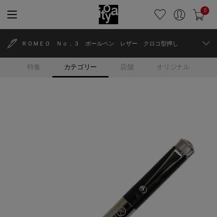
0
ＲＯＭＥＯ Ｎｏ．３ ボールペン レザー クロコ型押し
特集
カテゴリー
店舗
オリジナル