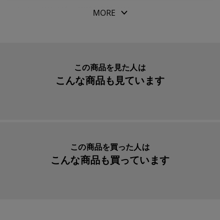
パッケージサイズ
W186xD88xH44mm
MORE
本体重量
31g
素材・原材料
牛革・真鍮・樹脂
生産国
台湾
この商品を見た人は
こんな商品も見ています
入数明細
１本
メーカー品番
R464
リフィル
ロメオ ボールペンリフィール ＧＥＬ芯
ブラック
この商品を買った人は
こんな商品も買っています