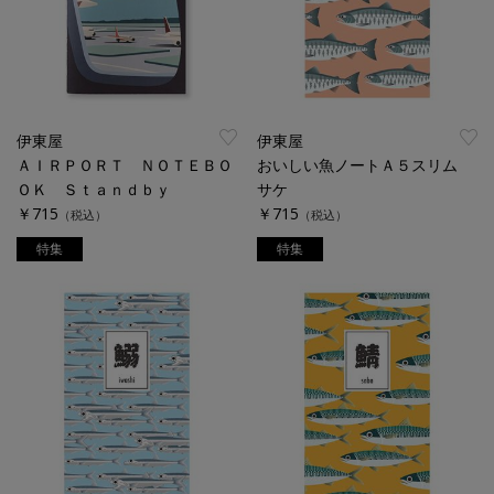
伊東屋
伊東屋
ＡＩＲＰＯＲＴ ＮＯＴＥＢＯ
おいしい魚ノートＡ５スリム
ＯＫ Ｓｔａｎｄｂｙ
サケ
￥715
￥715
（税込）
（税込）
特集
特集