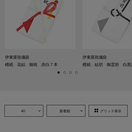
伊東屋祝儀袋
伊東屋祝儀袋
檀紙 花結 御祝 赤白７本
檀紙 結切 御霊前 白黒
40
新着順
グリッド表示