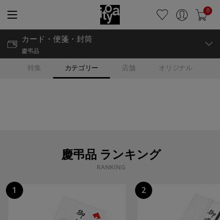
0
カード・便箋・封筒
慶弔品
特集
カテゴリー
店舗
オリジナル
慶弔品 ランキング
RANKING