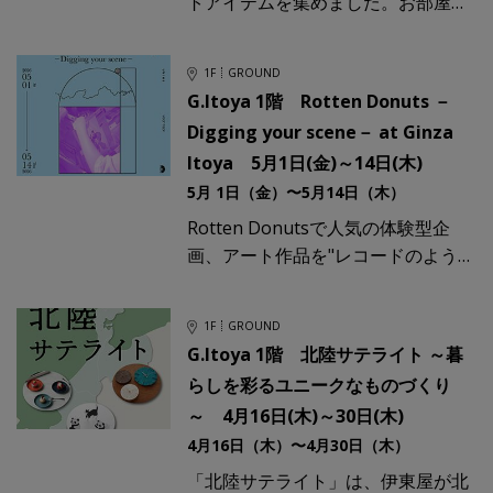
トアイテムを集めました。お部屋に
飾って。ファッションに取り入れ
て。目に入るたびに、ふふっと気分
1F
GROUND
が上がる。そんな魅力あふれる品々
G.Itoya 1階 Rotten Donuts －
と
Digging your scene－ at Ginza
Itoya 5月1日(金)～14日(木)
5月 1日（金）〜5月14日（木）
Rotten Donutsで人気の体験型企
画、アート作品を"レコードのように
ディグる"「ART Digging (アートデ
ィギング)」を、銀座 伊東屋にて初
1F
GROUND
開催
G.Itoya 1階 北陸サテライト ～暮
らしを彩るユニークなものづくり
～ 4月16日(木)～30日(木)
4月16日（木）〜4月30日（木）
「北陸サテライト」は、伊東屋が北