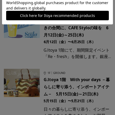
専門店「MERI」のPOP UPを、
G.Itoya 1階イベントスペースにて開
1F
GROUND
催します。 ｜熟
G.Itoya 1階 「Re・fresh」ひらめ
きの合間に、CAFE Styloの味を 6
月12日(金)～25日(木)
6月12日（金）〜6月25日（木）
G.Itoya 1階にて、期間限定イベント
「Re・fresh」を開催します。銀座
の街歩きやお買いものの合間に気軽
に立ち寄れるドリンクスタンドに、
1F
GROUND
ひと息つけるカフ
G.Itoya 1階 With your days －暮
らしに寄り添う、インポートアイテ
ム－ 5月15日(金)～21日(木)
5月15日（金）〜5月21日（木）
日々の暮らしに寄り添う、インポー