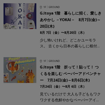
バッグへとアップサイクルする、京
1F
GROUND
都・亀岡発
G.Itoya 1階 暮らしに招く、愛しき
あやかし －YOKAI－ 8月7日(金)～
20日(木)
8月 7日（金）〜8月20日（木）
少し怖いけれど、どこかユーモラ
ス。 古くから日本の暮らしに根付い
てきた「妖怪」は、目に見えない不
思議な存在です。「誰もいないのに
1F
GROUND
足音がする」といった日常の違和
G.Itoya 1階 折って！貼って！ つ
くるを楽しむ ペーパーアドベンチャ
ー 7月24日(金)～8月6日(木)
7月24日（金）〜8月 6日（木）
見ているだけで 大人も子どももワク
ワクする色鮮やかなペーパーアイテ