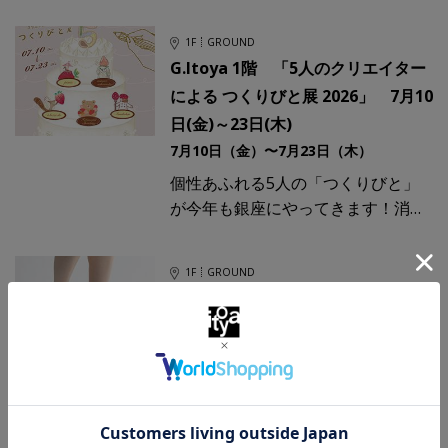
ムが、G.Itoya 1階のイベントスペー
スに勢ぞろいします。この夏、紙に
1F
GROUND
触れ、手を動かし、形
G.Itoya 1階 「5人のクリエイター
による つくりびと展 2026」 7月10
日(金)～23日(木)
7月10日（金）〜7月23日（木）
個性あふれる5人の「つくりびと」
が今年も銀座にやってきます！消し
ゴムはんこ作家やひとふでがき作
家、イラストレーターなど、今注目
1F
GROUND
のクリエイターによる、ほっこり楽
G.Itoya 1階 足元から軽やかに 布
ぞうり「MERI」 6月26日(金)～7月
9日(木)
6月26日（金）〜7月 9日（木）
江戸の気配と職人の手仕事が息づく
街・両国に拠点を構える、布ぞうり