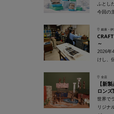
ふとし
今回の
銀座・伊
CRA
～
2026
けし、伝
全店
【新製
ロンズ
世界で
リジナ