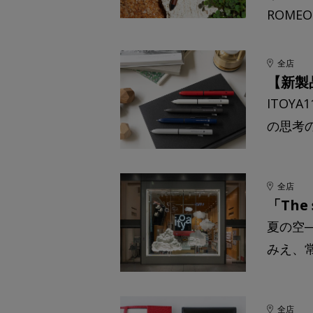
ROME
全店
【新製
ITOY
の思考
全店
「The 
夏の空
みえ、
全店