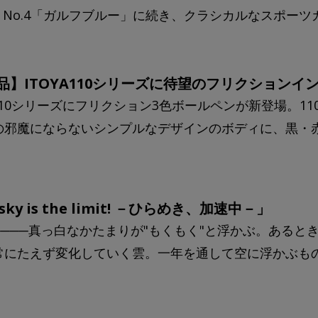
O No.4「ガルフブルー」に続き、クラシカルなスポーツカ
品】ITOYA110シリーズに待望のフリクションイ
A110シリーズにフリクション3色ボールペンが新登場。
の邪魔にならないシンプルなデザインのボディに、黒・赤・
sky is the limit! －ひらめき、加速中－」
────真っ白なかたまりが"もくもく"と浮かぶ。あると
常にたえず変化していく雲。一年を通して空に浮かぶものだ