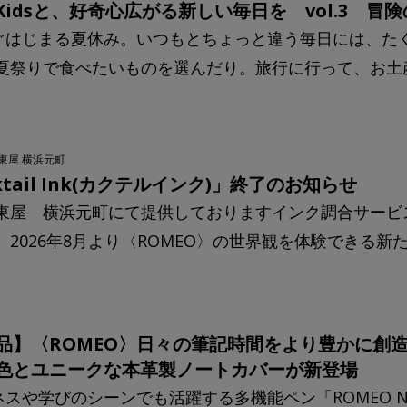
a Kidsと、好奇心広がる新しい毎日を vol.3 冒
ぐはじまる夏休み。いつもとちょっと違う毎日には、た
 夏祭りで食べたいものを選んだり。旅行に行って、お土
東屋 横浜元町
ktail Ink(カクテルインク)」終了のお知らせ
東屋 横浜元町にて提供しておりますインク調合サービス「Coc
、2026年8月より〈ROMEO〉の世界観を体験できる新たな
品】〈ROMEO〉日々の筆記時間をより豊かに創造的に
色とユニークな本革製ノートカバーが新登場
スや学びのシーンでも活躍する多機能ペン「ROMEO N