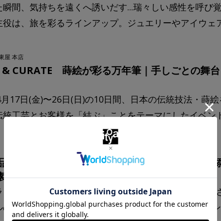
た瞬間、気持ちを遠くへ誘いだす...瑞々しい感性を呼び
主役は、旅を彩るラインアップ。ジュエリーやアイウェアな
東屋 本店
FT & CURATE 蒔絵が彩る万年筆｜手しごとの
年4月17日(金)〜26日(日)の10日間、日本の伝統技法
統工芸とお客様を「結ぶ」ことをテーマにしたイベント「CRA
品】大切な方へのメッセージに幸せを願う想いを
製シーリングスタンプ〈アニマリエ〉
ラッキーモチーフとして愛されている動物と自然の美し
ルのシーリングスタンプ〈アニマリエ〉。8種類のスタ