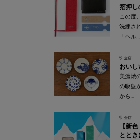
箔押し
この度
洗練さ
「ヘル...
全店
おいし
美濃焼
の吸盤
から...
全店
【新色
ととき