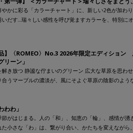
・第一弾】 ＜カラーチャート＞瑞々しさをまとう
鮮やかに彩る「カラーチャート」に、新しい2色が加わ
いだす...瑞々しい感性を呼び覚ますカラーを、特別にオ
品】〈ROMEO〉No.3 2026年限定エディショ
グリーン」
を解き放つ 静謐な佇まいのグリーン 広大な草原を思わ
り合うマーブルの濃淡が、風にそよぐ草原の陰影のような奥
わわわ」
季節がはじまる。人の「和」、知恵の「輪」、感情が湧き
れた小さな「わ」は、繋がり合い、かたちを変えながら、