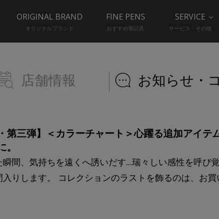
ORIGINAL BRAND
FINE PENS
SERVICE
オリジナルブランド
おすすめ筆記具
サービス・その他
店舗情報
お知らせ・
・第三弾】＜カラーチャート＞心躍る追加アイテ
に。
た瞬間、気持ちを遠くへ誘いだす...瑞々しい感性を呼び
間入りします。 コレクションのラストを飾るのは、お買い