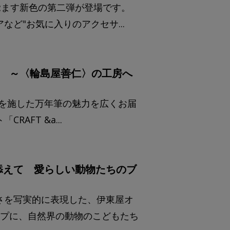
覚ます新色の第二弾が登場です。
ど"お気に入りのアクセサ...
舞台 ～〈輪島屋善仁〉の工房へ
・蒔絵を施した万年筆の魅力を広くお届
FT &a...
添えて 愛らしい動物たちのブ
さを写実的に表現した、伊東屋オ
ンプに、自然界の動物のこどもたち