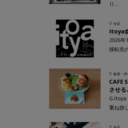
り...
全店
Ito
2026
移転先の
銀座・伊
CAF
させる
G.It
重ね捺
全店