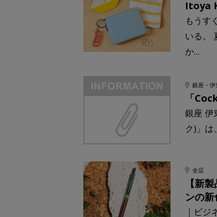
Itoy
もうす
いる。
か...
銀座・伊
「Coc
銀座 伊
ク)」は
全店
【新製
ンの新
｜ビジネ