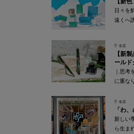
【新色
日々を
遠くへ誘
全店
【新製
ールド
｜思考
に重な
全店
「わ、
新しい
ら生ま