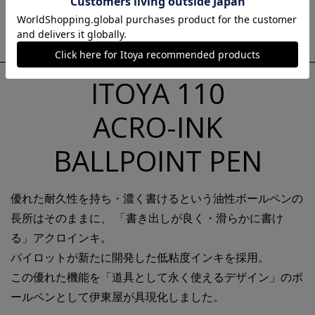
定価 ボールペン：
1,430
円(税込) シャープペン：
1,430
円(税込)
お名入れ例：シルク印刷
ITOYA 110
ACRO-INK
BALLPOINT PEN
優れた耐久性を持ち・濃く書けるという油性ボールペンの
長所はそのままに、
「書き出しが良く・滑らかに書け
る」アクロインキ。
パイロットが新たに開発した低粘度インキを採用。
この優れた機能を「道具として永く使えるデザイン」のボ
ールペンとして伊東屋が具現化しました。