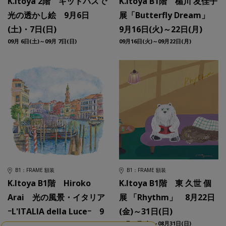
K.Itoya 2階 キットパスで
K.Itoya B1階 楯川 友佳子
光の透かし絵 9月6日
展「Butterfly Dream」
(土)・7日(日)
9月16日(火)～22日(月)
09月 6日(土)～09月 7日(日)
09月16日(火)～09月22日(月)
B1：FRAME 額装
B1：FRAME 額装
K.Itoya B1階 Hiroko
K.Itoya B1階 東 久世 個
Arai 光の風景・イタリア
展 「Rhythm」 8月22日
ｰL'ITALIA della Luceｰ 9
(金)～31日(日)
08月22日(金)～08月31日(日)
月1日(月)～15日(月･祝)