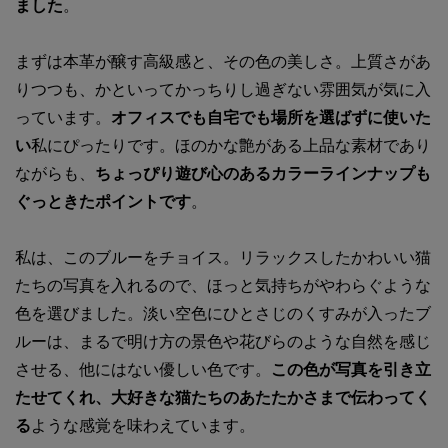
ました
。
まずは本革が醸す高級感と、その色の美しさ。上質さがあ
りつつも、かといってかっちりし過ぎない雰囲気が気に入
っています。
オフィスでも自宅でも場所を選ばずに使いた
い
私にぴったりです。ほのかな艶がある上品な素材であり
ながらも、
ちょっぴり遊び心のあるカラーラインナップも
ぐっときたポイントです
。
私は、このブルーをチョイス。リラックスしたかわいい猫
たちの写真を入れるので、ほっと気持ちがやわらぐような
色を選びました。淡い空色にひとさじのくすみが入ったブ
ルーは、まるで明け方の景色や花びらのような自然を感じ
させる、他にはない優しい色です。
この色が写真を引き立
たせてくれ、大好きな猫たちのあたたかさまで伝わってく
る
ような感覚を味わえています。