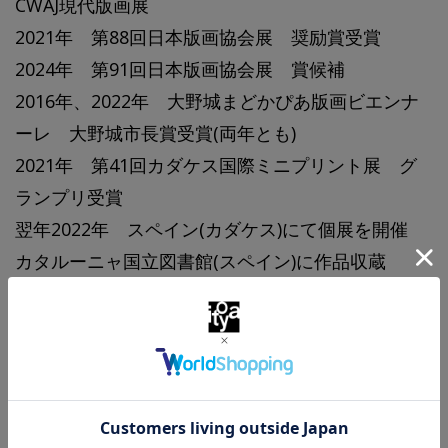
CWAJ現代版画展
2021年 第88回日本版画協会展 奨励賞受賞
2024年 第91回日本版画協会展 賞候補
2016年、2022年 大野城まどかぴあ版画ビエンナ
ーレ 大野城市長賞受賞(両年とも)
2021年 第41回カダケス国際ミニプリント展 グ
ランプリ受賞
翌年2022年 スペイン(カダケス)にて個展を開催
カタルーニャ国立図書館(スペイン)に作品収蔵
2023年 セミナリヨ現代版画展
2025年 第7回アワガミ国際ミニプリント展 賞候
補