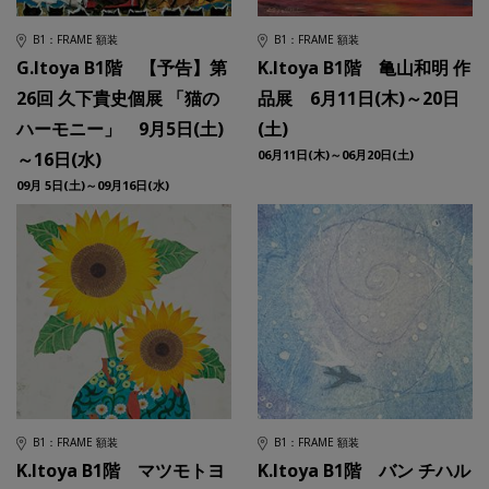
B1：FRAME 額装
B1：FRAME 額装
G.Itoya B1階 【予告】第
K.Itoya B1階 亀山和明 作
26回 久下貴史個展 「猫の
品展 6月11日(木)～20日
ハーモニー」 9月5日(土)
(土)
06月11日(木)～06月20日(土)
～16日(水)
09月 5日(土)～09月16日(水)
B1：FRAME 額装
B1：FRAME 額装
K.Itoya B1階 マツモトヨ
K.Itoya B1階 バン チハル