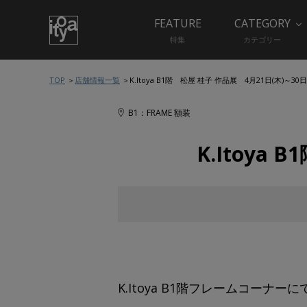
FEATURE
CATEGORY
特集
カテゴリー
TOP
店舗情報一覧
K.Itoya B1階 松屋 桂子 作品展 4月21日(木)～30日
B1：FRAME 額装
K.Itoya
K.Itoya B1階フレームコーナ