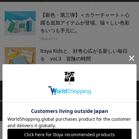
【新色・第三弾】＜カラーチャート＞心
躍る追加アイテムが登場。瑞々しい色彩
をいつも手元に。
2026.07.17
Itoya Kidsと、好奇心広がる新しい毎日
を vol.3 冒険の時間
2026.06.22
ご利用可能なお支払方法
営業時間・アクセス
＜月曜日～日曜日＞11:00～19:00
営業時間