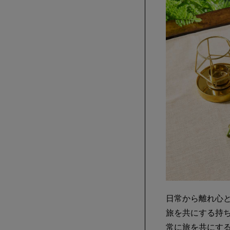
日常から離れ心
旅を共にする持
常に旅を共にす